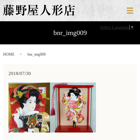
メ
Select Language
▼
bnr_img009
HOME
bnr_img009
2018/07/30