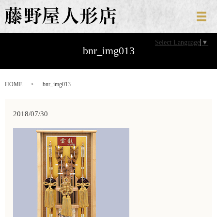
メ
Select Language
▼
bnr_img013
HOME
bnr_img013
2018/07/30