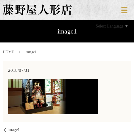
メ
Select Language
▼
image1
HOME
image1
2018/07/31
image1