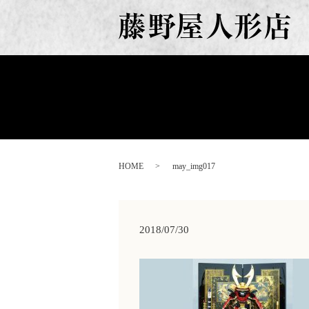
HOME
may_img017
2018/07/30