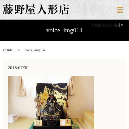
メ
Select Language
▼
voice_img014
HOME
voice_img014
2018/07/30